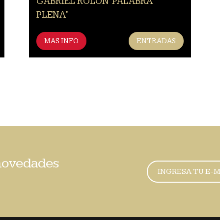
GABRIEL ROLON"PALABRA
PLENA"
MAS INFO
ENTRADAS
 novedades